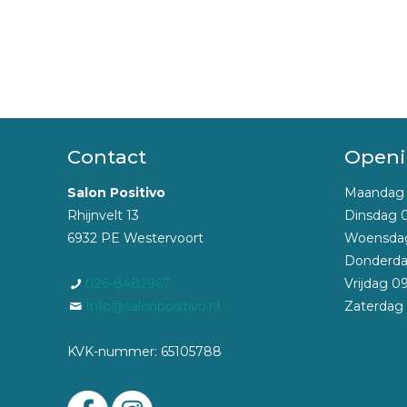
Contact
Openi
Salon Positivo
Maandag v
Rhijnvelt 13
Dinsdag 
6932 PE Westervoort
Woensdag
Donderda
026-8482967
Vrijdag 0
Info@salonpositivo.nl
Zaterdag 
KVK-nummer: 65105788