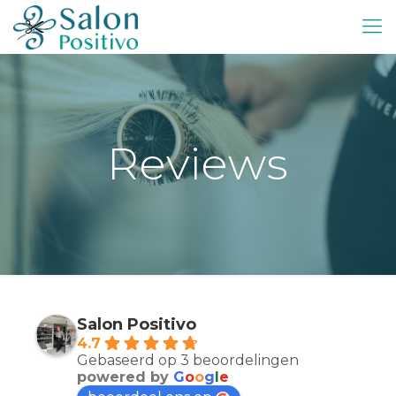
Reviews
Salon Positivo
4.7
Gebaseerd op 3 beoordelingen
powered by
G
o
o
g
l
e