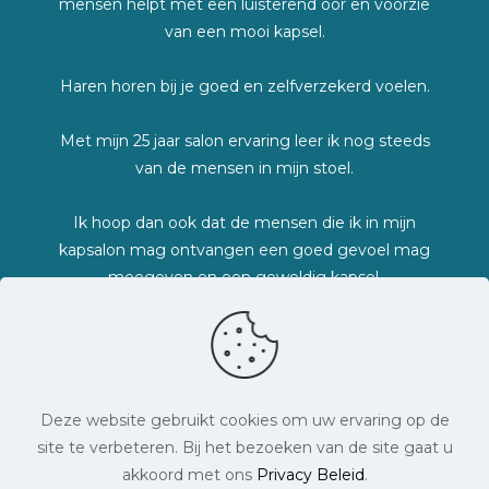
mensen helpt met een luisterend oor en voorzie
van een mooi kapsel.
Haren horen bij je goed en zelfverzekerd voelen.
Met mijn 25 jaar salon ervaring leer ik nog steeds
van de mensen in mijn stoel.
Ik hoop dan ook dat de mensen die ik in mijn
kapsalon mag ontvangen een goed gevoel mag
meegeven en een geweldig kapsel.
Lieve groetjes Marjolein
Deze website gebruikt cookies om uw ervaring op de
site te verbeteren. Bij het bezoeken van de site gaat u
akkoord met ons
Privacy Beleid
.
© Bedrijfsnaam. Alle rechten voorbehouden. 2026 |